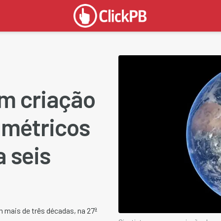
am criação
 métricos
a seis
m mais de três décadas, na 27ª