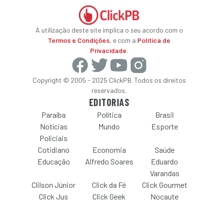
A utilização deste site implica o seu acordo com o
Termos e Condições
, e com a
Política de
Privacidade
.
Copyright © 2005 - 2025 ClickPB. Todos os direitos
reservados.
EDITORIAS
Paraíba
Política
Brasil
Notícias
Mundo
Esporte
Policiais
Cotidiano
Economia
Saúde
Educação
Alfredo Soares
Eduardo
Varandas
Clilson Júnior
Click da Fé
Click Gourmet
Click Jus
Click Geek
Nocaute