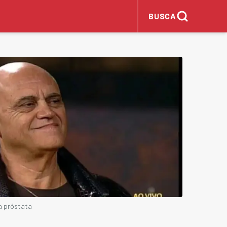
BUSCA
a próstata