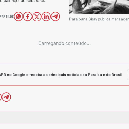
to palhaço" do seu José.
PARTILHE
Paraibana Gkay publica mensagem
Carregando conteúdo...
kPB no Google e receba as principais notícias da Paraíba e do Brasil