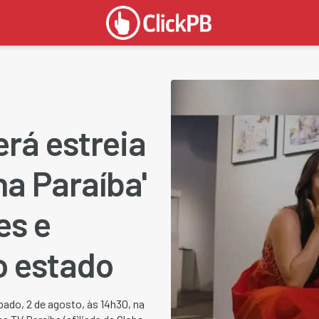
rá estreia
a Paraíba'
es e
o estado
bado, 2 de agosto, às 14h30, na