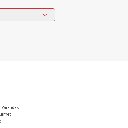
e
 Varandas
ourmet
e