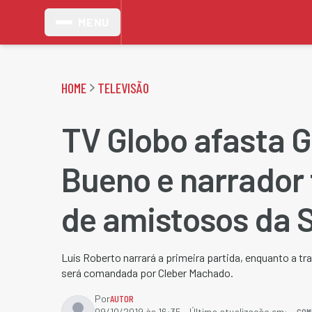
MENU
HOME
TELEVISÃO
TV Globo afasta 
Bueno e narrador 
de amistosos da 
Luís Roberto narrará a primeira partida, enquanto a 
será comandada por Cleber Machado.
Por
AUTOR
COM
09/10/2019 às 16:35
- Última atualização em: