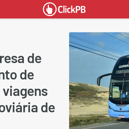
resa de
nto de
 viagens
oviária de