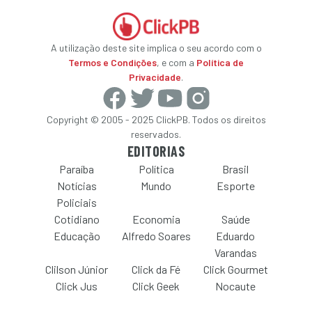
A utilização deste site implica o seu acordo com o
Termos e Condições
, e com a
Política de
Privacidade
.
Copyright © 2005 - 2025 ClickPB. Todos os direitos
reservados.
EDITORIAS
Paraíba
Política
Brasil
Notícias
Mundo
Esporte
Policiais
Cotidiano
Economia
Saúde
Educação
Alfredo Soares
Eduardo
Varandas
Clilson Júnior
Click da Fé
Click Gourmet
Click Jus
Click Geek
Nocaute