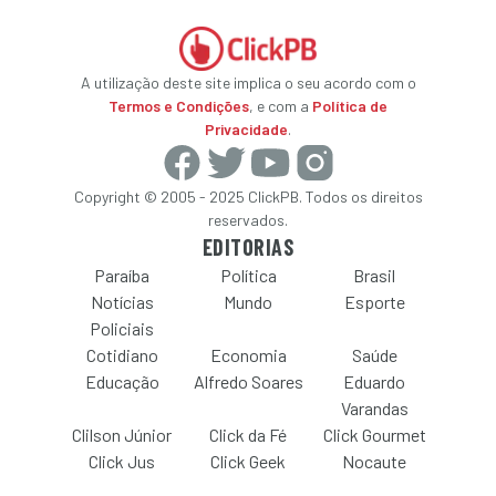
A utilização deste site implica o seu acordo com o
Termos e Condições
, e com a
Política de
Privacidade
.
Copyright © 2005 - 2025 ClickPB. Todos os direitos
reservados.
EDITORIAS
Paraíba
Política
Brasil
Notícias
Mundo
Esporte
Policiais
Cotidiano
Economia
Saúde
Educação
Alfredo Soares
Eduardo
Varandas
Clilson Júnior
Click da Fé
Click Gourmet
Click Jus
Click Geek
Nocaute