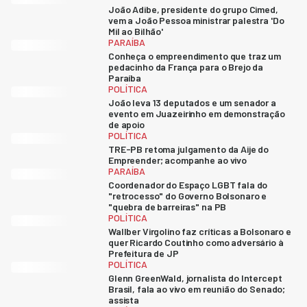
João Adibe, presidente do grupo Cimed,
vem a João Pessoa ministrar palestra 'Do
Mil ao Bilhão'
PARAÍBA
Conheça o empreendimento que traz um
pedacinho da França para o Brejo da
Paraíba
POLÍTICA
João leva 13 deputados e um senador a
evento em Juazeirinho em demonstração
de apoio
POLÍTICA
TRE-PB retoma julgamento da Aije do
Empreender; acompanhe ao vivo
PARAÍBA
Coordenador do Espaço LGBT fala do
"retrocesso" do Governo Bolsonaro e
"quebra de barreiras" na PB
POLÍTICA
Wallber Virgolino faz críticas a Bolsonaro e
quer Ricardo Coutinho como adversário à
Prefeitura de JP
POLÍTICA
Glenn GreenWald, jornalista do Intercept
Brasil, fala ao vivo em reunião do Senado;
assista