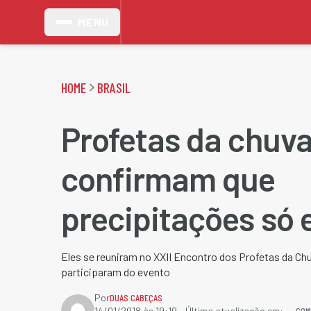
MENU
HOME
BRASIL
Profetas da chuv
confirmam que
precipitações só
Eles se reuniram no XXII Encontro dos Profetas da Chu
participaram do evento
Por
DUAS CABEÇAS
COM
14/01/2018 às 19:19
- Última atualização em: