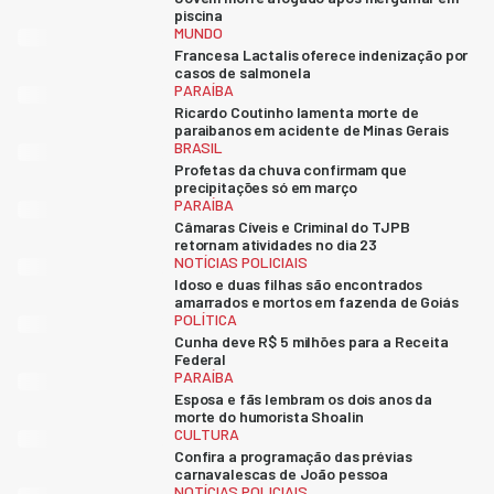
piscina
MUNDO
Francesa Lactalis oferece indenização por
casos de salmonela
PARAÍBA
Ricardo Coutinho lamenta morte de
paraibanos em acidente de Minas Gerais
BRASIL
Profetas da chuva confirmam que
precipitações só em março
PARAÍBA
Câmaras Cíveis e Criminal do TJPB
retornam atividades no dia 23
NOTÍCIAS POLICIAIS
Idoso e duas filhas são encontrados
amarrados e mortos em fazenda de Goiás
POLÍTICA
Cunha deve R$ 5 milhões para a Receita
Federal
PARAÍBA
Esposa e fãs lembram os dois anos da
morte do humorista Shoalin
CULTURA
Confira a programação das prévias
carnavalescas de João pessoa
NOTÍCIAS POLICIAIS