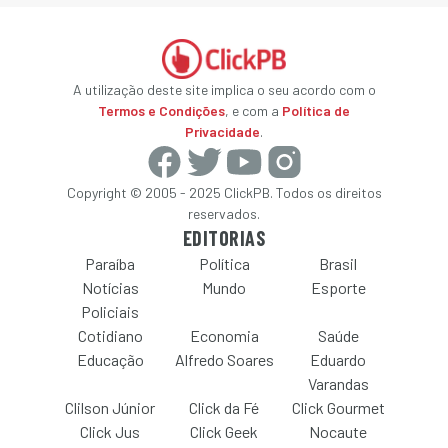
A utilização deste site implica o seu acordo com o
Termos e Condições
, e com a
Política de
Privacidade
.
Copyright © 2005 - 2025 ClickPB. Todos os direitos
reservados.
EDITORIAS
Paraíba
Política
Brasil
Notícias
Mundo
Esporte
Policiais
Cotidiano
Economia
Saúde
Educação
Alfredo Soares
Eduardo
Varandas
Clilson Júnior
Click da Fé
Click Gourmet
Click Jus
Click Geek
Nocaute