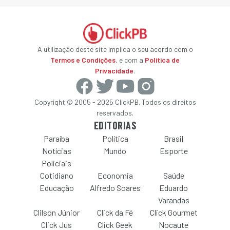
A utilização deste site implica o seu acordo com o
Termos e Condições
, e com a
Política de
Privacidade
.
Copyright © 2005 - 2025 ClickPB. Todos os direitos
reservados.
EDITORIAS
Paraíba
Política
Brasil
Notícias
Mundo
Esporte
Policiais
Cotidiano
Economia
Saúde
Educação
Alfredo Soares
Eduardo
Varandas
Clilson Júnior
Click da Fé
Click Gourmet
Click Jus
Click Geek
Nocaute