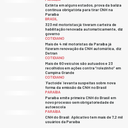
Extinta em alguns estados, prova da baliza
continua obrigatória para tirar CNH na
Paraíba
BRASIL
323 mil motoristas já tiveram carteira de
habilitação renovada automaticamente, diz
governo
COTIDIANO
Mais de 4 mil motoristas da Paraíba já
fizeram renovação da CNH automática, diz
Detran
COTIDIANO
Mais de 60 veículos são autuados e 23
recolhidos em ações contra “rolezinho” em
Campina Grande
COTIDIANO
´Factoide´ levanta suspeitas sobre nova
forma da emissão da CNH no Brasil
PARAÍBA
Paraíba emite primeira CNH do Brasil em
novo processo sem obrigatoriedade de
autoescola
PARAÍBA
CNH do Brasil: Aplicativo tem mais de 7,2 mil
usuários da Paraíba