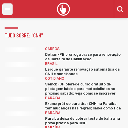
TUDO SOBRE: "
CNH
"
CARROS
Detran-PB prorroga prazo para renovação
da Carteira de Habilitação
BRASIL
Lei que garante renovação automática da
CNH é sancionada
COTIDIANO
Semob-JP oferece curso gratuito de
pilotagem básica para motociclistas no
próximo sábado; veja como se inscrever
PARAÍBA
Exame prático para tirar CNH na Paraíba
tem mudanças nas regras; saiba como fica
PARAÍBA
Paraíba deixa de cobrar teste de baliza na
prova prática para CNH
PARAÍBA