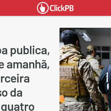
a publica,
 de amanhã,
rceira
so da
á quatro