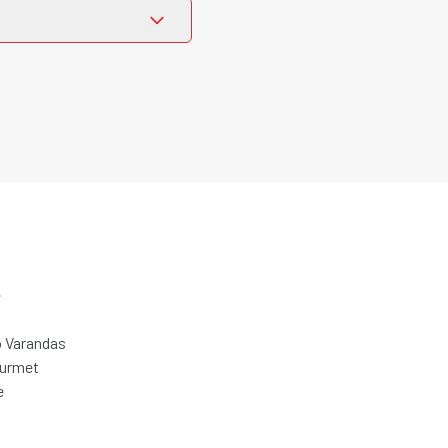
e
 Varandas
ourmet
e