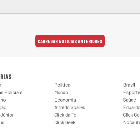
CARREGAR NOTÍCIAS ANTERIORES
RIAS
a
Política
Brasil
s Policiais
Mundo
Esport
ano
Economia
Saúde
ção
Alfredo Soares
Eduardo
 Júnior
Click da Fé
Click G
Jus
Click Geek
Nocaut