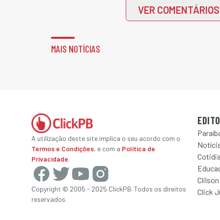
VER COMENTÁRIOS
MAIS NOTÍCIAS
EDITO
Paraíb
A utilização deste site implica o seu acordo com o
Notícia
Termos e Condições
, e com a
Política de
Cotidi
Privacidade
.
Educa
Clilson
Copyright © 2005 - 2025 ClickPB. Todos os direitos
Click 
reservados.