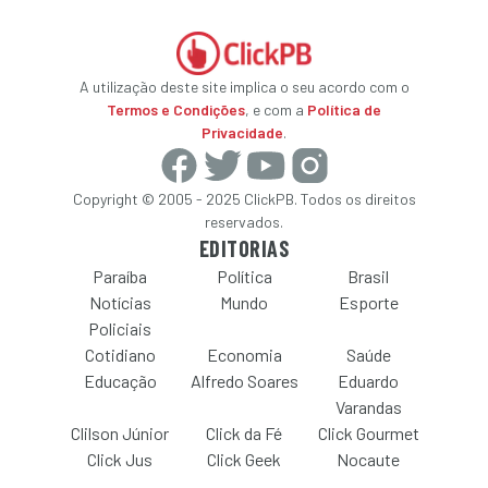
A utilização deste site implica o seu acordo com o
Termos e Condições
, e com a
Política de
Privacidade
.
Copyright © 2005 - 2025 ClickPB. Todos os direitos
reservados.
EDITORIAS
Paraíba
Política
Brasil
Notícias
Mundo
Esporte
Policiais
Cotidiano
Economia
Saúde
Educação
Alfredo Soares
Eduardo
Varandas
Clilson Júnior
Click da Fé
Click Gourmet
Click Jus
Click Geek
Nocaute