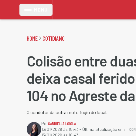
MENU
HOME
COTIDIANO
Colisão entre du
deixa casal ferido
104 no Agreste da
O condutor da outra moto fugiu do local.
Por
GABRIELLA LOIOLA
COM
13/01/2026 às 18:43
- Última atualização em:
13/01/2026 às 18:43