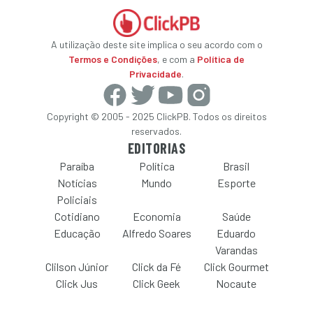
A utilização deste site implica o seu acordo com o
Termos e Condições
, e com a
Política de
Privacidade
.
Copyright © 2005 - 2025 ClickPB. Todos os direitos
reservados.
EDITORIAS
Paraíba
Política
Brasil
Notícias
Mundo
Esporte
Policiais
Cotidiano
Economia
Saúde
Educação
Alfredo Soares
Eduardo
Varandas
Clilson Júnior
Click da Fé
Click Gourmet
Click Jus
Click Geek
Nocaute