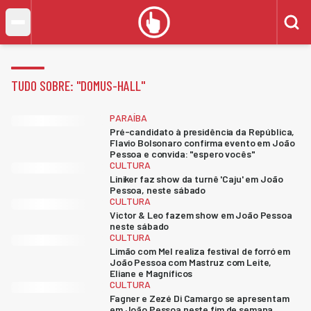
TUDO SOBRE: "
DOMUS-HALL
"
PARAÍBA
Pré-candidato à presidência da República,
Flavio Bolsonaro confirma evento em João
Pessoa e convida: "espero vocês"
CULTURA
Liniker faz show da turnê 'Caju' em João
Pessoa, neste sábado
CULTURA
Victor & Leo fazem show em João Pessoa
neste sábado
CULTURA
Limão com Mel realiza festival de forró em
João Pessoa com Mastruz com Leite,
Eliane e Magníficos
CULTURA
Fagner e Zezé Di Camargo se apresentam
em João Pessoa neste fim de semana