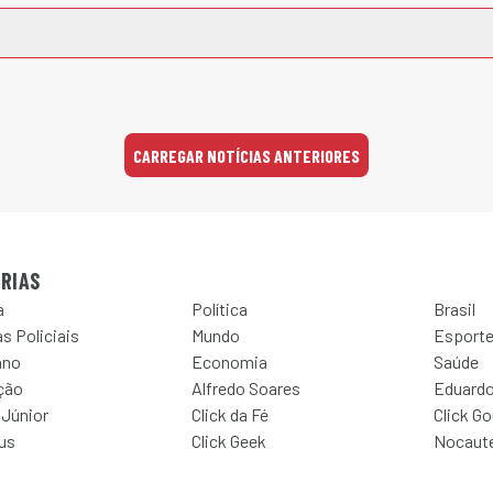
CARREGAR NOTÍCIAS ANTERIORES
RIAS
a
Política
Brasil
s Policiais
Mundo
Esport
ano
Economia
Saúde
ção
Alfredo Soares
Eduardo
 Júnior
Click da Fé
Click G
Jus
Click Geek
Nocaut