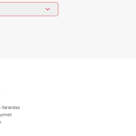
e
 Varandas
ourmet
e