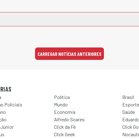
CARREGAR NOTÍCIAS ANTERIORES
RIAS
a
Política
Brasil
s Policiais
Mundo
Esport
ano
Economia
Saúde
ção
Alfredo Soares
Eduardo
 Júnior
Click da Fé
Click G
Jus
Click Geek
Nocaut