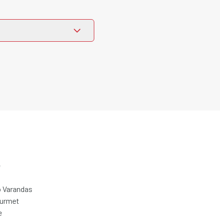
e
 Varandas
ourmet
e