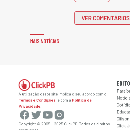
VER COMENTÁRIOS
MAIS NOTÍCIAS
EDITO
Paraíb
A utilização deste site implica o seu acordo com o
Notícia
Termos e Condições
, e com a
Política de
Cotidi
Privacidade
.
Educa
Clilson
Copyright © 2005 - 2025 ClickPB. Todos os direitos
Click 
reservados.