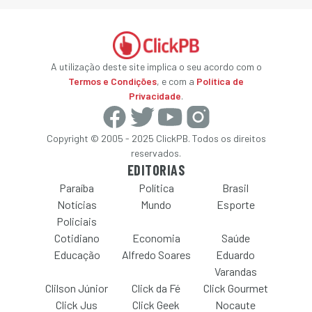
A utilização deste site implica o seu acordo com o
Termos e Condições
, e com a
Política de
Privacidade
.
Copyright © 2005 - 2025 ClickPB. Todos os direitos
reservados.
EDITORIAS
Paraíba
Política
Brasil
Notícias
Mundo
Esporte
Policiais
Cotidiano
Economia
Saúde
Educação
Alfredo Soares
Eduardo
Varandas
Clilson Júnior
Click da Fé
Click Gourmet
Click Jus
Click Geek
Nocaute