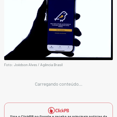
Foto: Joédson Alves / Agência Brasil
Carregando conteúdo...
Siga o ClickPB no Google e receba as principais notícias da