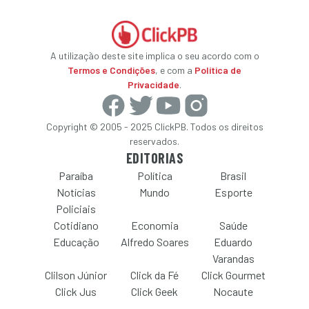
A utilização deste site implica o seu acordo com o
Termos e Condições
, e com a
Política de
Privacidade
.
Copyright © 2005 - 2025 ClickPB. Todos os direitos
reservados.
EDITORIAS
Paraíba
Política
Brasil
Notícias
Mundo
Esporte
Policiais
Cotidiano
Economia
Saúde
Educação
Alfredo Soares
Eduardo
Varandas
Clilson Júnior
Click da Fé
Click Gourmet
Click Jus
Click Geek
Nocaute