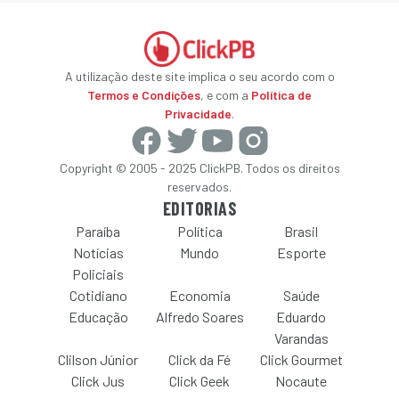
A utilização deste site implica o seu acordo com o
Termos e Condições
, e com a
Política de
Privacidade
.
Copyright © 2005 - 2025 ClickPB. Todos os direitos
reservados.
EDITORIAS
Paraíba
Política
Brasil
Notícias
Mundo
Esporte
Policiais
Cotidiano
Economia
Saúde
Educação
Alfredo Soares
Eduardo
Varandas
Clilson Júnior
Click da Fé
Click Gourmet
Click Jus
Click Geek
Nocaute