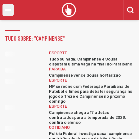
TUDO SOBRE: "
CAMPINENSE
"
ESPORTE
Tudo ou nada: Campinense e Sousa
disputam última vaga na final do Paraibano
PARAÍBA
Campinense vence Sousa no Marizão
ESPORTE
MP se reúne com Federação Paraibana de
Futebol e times para debater segurança no
jogo do Treze e Campinense no próximo
domingo
ESPORTE
Campinense chega a 17 atletas
contratados para a temporada de 2026;
confira o elenco
COTIDIANO
Polícia Federal investiga casal campinense
por tráfico de drogas e distribuição de