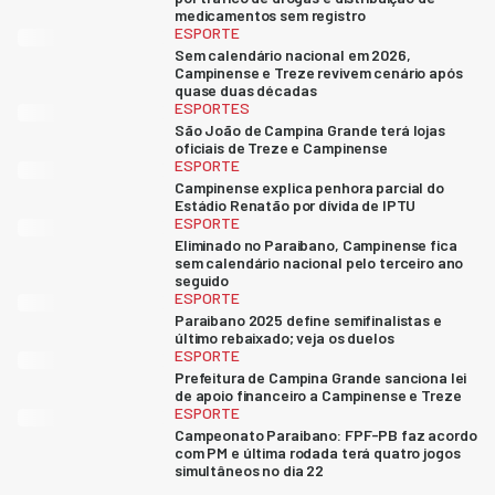
medicamentos sem registro
ESPORTE
Sem calendário nacional em 2026,
Campinense e Treze revivem cenário após
quase duas décadas
ESPORTES
São João de Campina Grande terá lojas
oficiais de Treze e Campinense
ESPORTE
Campinense explica penhora parcial do
Estádio Renatão por dívida de IPTU
ESPORTE
Eliminado no Paraibano, Campinense fica
sem calendário nacional pelo terceiro ano
seguido
ESPORTE
Paraibano 2025 define semifinalistas e
último rebaixado; veja os duelos
ESPORTE
Prefeitura de Campina Grande sanciona lei
de apoio financeiro a Campinense e Treze
ESPORTE
Campeonato Paraibano: FPF-PB faz acordo
com PM e última rodada terá quatro jogos
simultâneos no dia 22