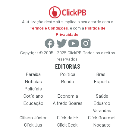
A utilização deste site implica o seu acordo com o
Termos e Condições
, e com a
Política de
Privacidade
.
Copyright © 2005 - 2025 ClickPB. Todos os direitos
reservados.
EDITORIAS
Paraíba
Política
Brasil
Notícias
Mundo
Esporte
Policiais
Cotidiano
Economia
Saúde
Educação
Alfredo Soares
Eduardo
Varandas
Clilson Júnior
Click da Fé
Click Gourmet
Click Jus
Click Geek
Nocaute