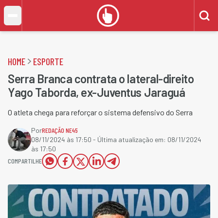
HOME
ESPORTE
Serra Branca contrata o lateral-direito
Yago Taborda, ex-Juventus Jaraguá
O atleta chega para reforçar o sistema defensivo do Serra
Por
REDAÇÃO NE45
08/11/2024 às 17:50
- Última atualização em:
08/11/2024
às 17:50
COMPARTILHE