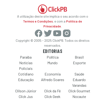
A utilização deste site implica o seu acordo com o
Termos e Condições
, e com a
Política de
Privacidade
.
Copyright © 2005 - 2025 ClickPB. Todos os direitos
reservados.
EDITORIAS
Paraíba
Política
Brasil
Notícias
Mundo
Esporte
Policiais
Cotidiano
Economia
Saúde
Educação
Alfredo Soares
Eduardo
Varandas
Clilson Júnior
Click da Fé
Click Gourmet
Click Jus
Click Geek
Nocaute