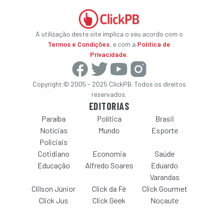
A utilização deste site implica o seu acordo com o
Termos e Condições
, e com a
Política de
Privacidade
.
Copyright © 2005 - 2025 ClickPB. Todos os direitos
reservados.
EDITORIAS
Paraíba
Política
Brasil
Notícias
Mundo
Esporte
Policiais
Cotidiano
Economia
Saúde
Educação
Alfredo Soares
Eduardo
Varandas
Clilson Júnior
Click da Fé
Click Gourmet
Click Jus
Click Geek
Nocaute