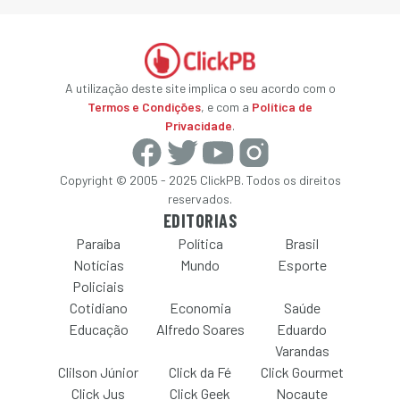
A utilização deste site implica o seu acordo com o
Termos e Condições
, e com a
Política de
Privacidade
.
Copyright © 2005 - 2025 ClickPB. Todos os direitos
reservados.
EDITORIAS
Paraíba
Política
Brasil
Notícias
Mundo
Esporte
Policiais
Cotidiano
Economia
Saúde
Educação
Alfredo Soares
Eduardo
Varandas
Clilson Júnior
Click da Fé
Click Gourmet
Click Jus
Click Geek
Nocaute