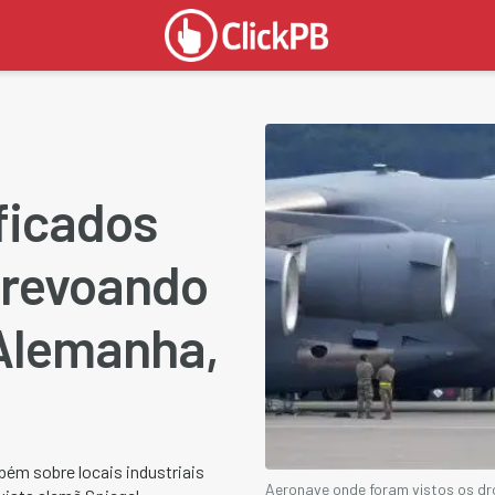
ficados
brevoando
Alemanha,
ém sobre locais industriais
Aeronave onde foram vistos os d