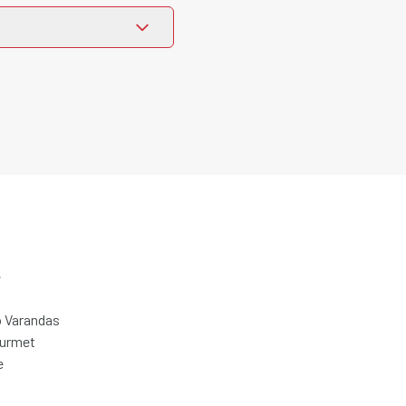
e
 Varandas
ourmet
e