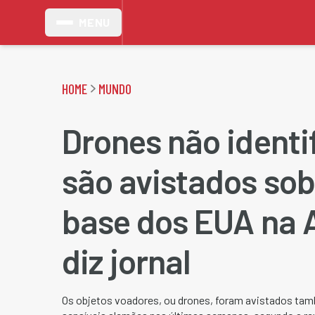
MENU
HOME
MUNDO
Drones não identi
são avistados so
base dos EUA na 
diz jornal
Os objetos voadores, ou drones, foram avistados tamb