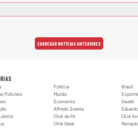
CARREGAR NOTÍCIAS ANTERIORES
RIAS
a
Política
Brasil
s Policiais
Mundo
Esport
ano
Economia
Saúde
ção
Alfredo Soares
Eduardo
 Júnior
Click da Fé
Click G
Jus
Click Geek
Nocaut