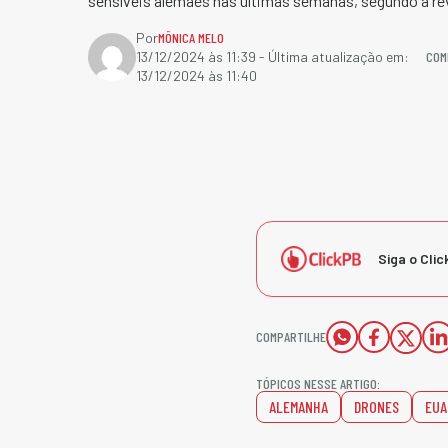
sensíveis alemães nas últimas semanas, segundo a rev
Por
MÔNICA MELO
COM
13/12/2024 às 11:39
- Última atualização em:
13/12/2024 às 11:40
Siga o Clic
COMPARTILHE
TÓPICOS NESSE ARTIGO:
ALEMANHA
DRONES
EUA