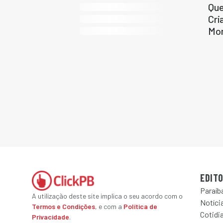
Que
Cri
Mor
EDITO
Paraíb
A utilização deste site implica o seu acordo com o
Notícia
Termos e Condições
, e com a
Política de
Cotidi
Privacidade
.