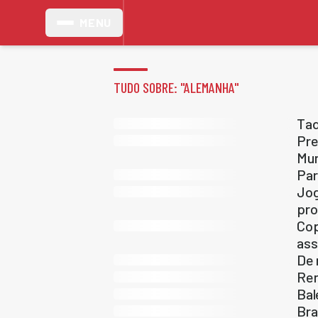
MENU
TUDO SOBRE: "
ALEMANHA
"
Tad
Pre
Mu
Par
Jog
pro
Cop
ass
De 
Ren
Bal
Bra