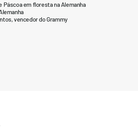
de Páscoa em floresta na Alemanha
a Alemanha
antos, vencedor do Grammy
e