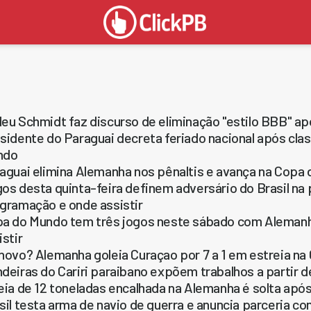
eu Schmidt faz discurso de eliminação "estilo BBB" a
sidente do Paraguai decreta feriado nacional após cla
ndo
aguai elimina Alemanha nos pênaltis e avança na Copa
os desta quinta-feira definem adversário do Brasil na
gramação e onde assistir
a do Mundo tem três jogos neste sábado com Alemanh
istir
novo? Alemanha goleia Curaçao por 7 a 1 em estreia n
deiras do Cariri paraibano expõem trabalhos a partir
eia de 12 toneladas encalhada na Alemanha é solta ap
sil testa arma de navio de guerra e anuncia parceria 