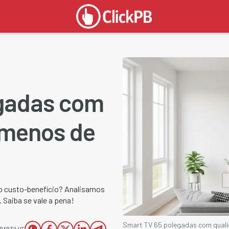
egadas com
 menos de
 custo-benefício? Analisamos
Saiba se vale a pena!
Smart TV 65 polegadas com quali
PARTILHE