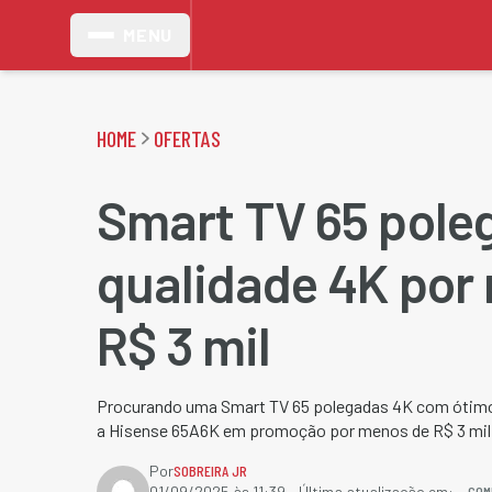
MENU
HOME
OFERTAS
Smart TV 65 pol
qualidade 4K por
R$ 3 mil
Procurando uma Smart TV 65 polegadas 4K com ótimo
a Hisense 65A6K em promoção por menos de R$ 3 mil. 
Por
SOBREIRA JR
COM
01/09/2025 às 11:39
- Última atualização em: