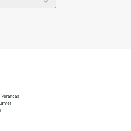
e
 Varandas
ourmet
e