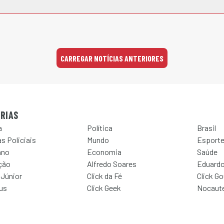
CARREGAR NOTÍCIAS ANTERIORES
RIAS
a
Política
Brasil
s Policiais
Mundo
Esport
ano
Economia
Saúde
ção
Alfredo Soares
Eduardo
 Júnior
Click da Fé
Click G
Jus
Click Geek
Nocaut