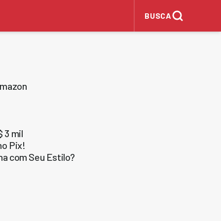
BUSCA
 Amazon
 3 mil
o Pix!
na com Seu Estilo?