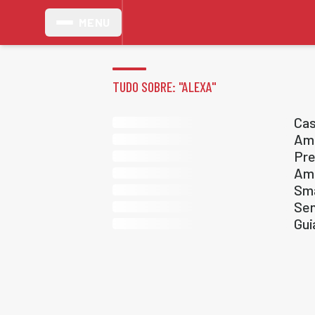
MENU
TUDO SOBRE: "
ALEXA
"
Cas
Ama
Pre
Ama
Sma
Sem
Gui