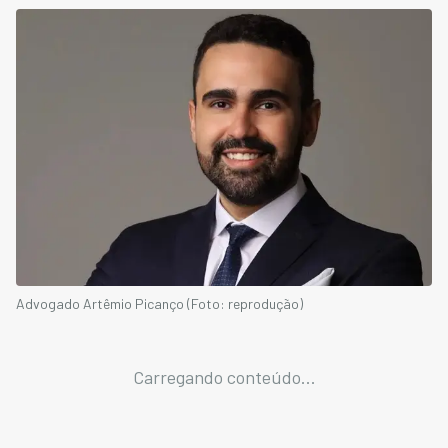
Advogado Artêmio Picanço (Foto: reprodução)
Carregando conteúdo...