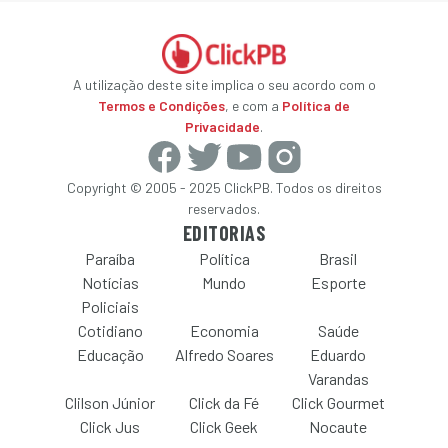
A utilização deste site implica o seu acordo com o
Termos e Condições
, e com a
Política de
Privacidade
.
Copyright © 2005 - 2025 ClickPB. Todos os direitos
reservados.
EDITORIAS
Paraíba
Política
Brasil
Notícias
Mundo
Esporte
Policiais
Cotidiano
Economia
Saúde
Educação
Alfredo Soares
Eduardo
Varandas
Clilson Júnior
Click da Fé
Click Gourmet
Click Jus
Click Geek
Nocaute