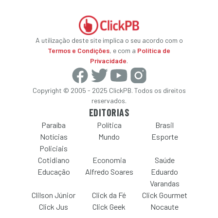
A utilização deste site implica o seu acordo com o
Termos e Condições
, e com a
Política de
Privacidade
.
Copyright © 2005 - 2025 ClickPB. Todos os direitos
reservados.
EDITORIAS
Paraíba
Política
Brasil
Notícias
Mundo
Esporte
Policiais
Cotidiano
Economia
Saúde
Educação
Alfredo Soares
Eduardo
Varandas
Clilson Júnior
Click da Fé
Click Gourmet
Click Jus
Click Geek
Nocaute