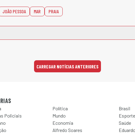
JOÃO PESSOA
MAR
PRAIA
CARREGAR NOTÍCIAS ANTERIORES
RIAS
a
Política
Brasil
s Policiais
Mundo
Esport
ano
Economia
Saúde
ção
Alfredo Soares
Eduardo