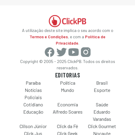
A utilização deste site implica o seu acordo com o
Termos e Condições
, e com a
Política de
Privacidade
.
Copyright © 2005 - 2025 ClickPB. Todos os direitos
reservados.
EDITORIAS
Paraíba
Política
Brasil
Notícias
Mundo
Esporte
Policiais
Cotidiano
Economia
Saúde
Educação
Alfredo Soares
Eduardo
Varandas
Clilson Júnior
Click da Fé
Click Gourmet
Click Jus
Click Geek
Nocaute