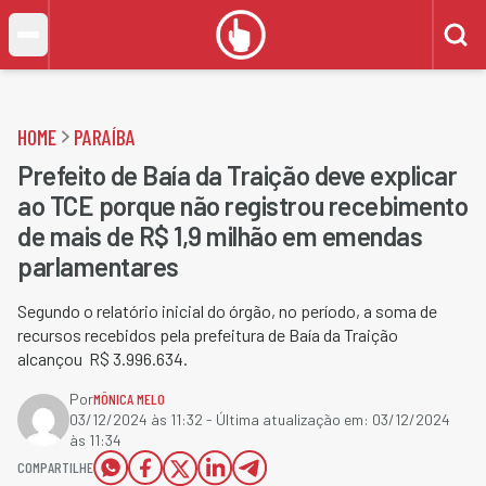
HOME
PARAÍBA
Prefeito de Baía da Traição deve explicar
ao TCE porque não registrou recebimento
de mais de R$ 1,9 milhão em emendas
parlamentares
Segundo o relatório inicial do órgão, no período, a soma de
recursos recebidos pela prefeitura de Baía da Traição
alcançou R$ 3.996.634.
Por
MÔNICA MELO
03/12/2024 às 11:32
- Última atualização em:
03/12/2024
às 11:34
COMPARTILHE