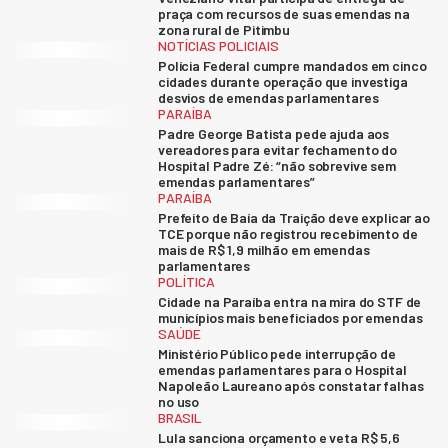
praça com recursos de suas emendas na
zona rural de Pitimbu
NOTÍCIAS POLICIAIS
Polícia Federal cumpre mandados em cinco
cidades durante operação que investiga
desvios de emendas parlamentares
PARAÍBA
Padre George Batista pede ajuda aos
vereadores para evitar fechamento do
Hospital Padre Zé: “não sobrevive sem
emendas parlamentares”
PARAÍBA
Prefeito de Baía da Traição deve explicar ao
TCE porque não registrou recebimento de
mais de R$ 1,9 milhão em emendas
parlamentares
POLÍTICA
Cidade na Paraíba entra na mira do STF de
municípios mais beneficiados por emendas
SAÚDE
Ministério Público pede interrupção de
emendas parlamentares para o Hospital
Napoleão Laureano após constatar falhas
no uso
BRASIL
Lula sanciona orçamento e veta R$ 5,6