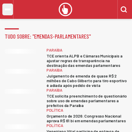
TUDO SOBRE: "
EMENDAS-PARLAMENTARES
"
PARAÍBA
TCE orienta ALPB e Câmaras Municipais a
ajustar regras de transparência na
destinação das emendas parlamentares
PARAÍBA
Julgamento de emenda de quase R$ 2
milhões de Cabo Gilberto para tiro esportivo
é adiada após pedido de vista
PARAÍBA
TCE solicita preenchimento de questionário
sobre uso de emendas parlamentares a
prefeitos da Paraíba
POLÍTICA
Orçamento de 2026: Congresso Nacional
aprova R$ 61 bi em emendas parlamentares
POLÍTICA
Veneziano Vital participa de entrega de