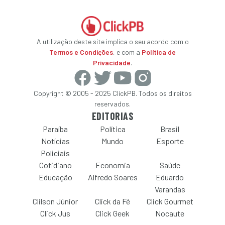
A utilização deste site implica o seu acordo com o
Termos e Condições
, e com a
Política de
Privacidade
.
Copyright © 2005 - 2025 ClickPB. Todos os direitos
reservados.
EDITORIAS
Paraíba
Política
Brasil
Notícias
Mundo
Esporte
Policiais
Cotidiano
Economia
Saúde
Educação
Alfredo Soares
Eduardo
Varandas
Clilson Júnior
Click da Fé
Click Gourmet
Click Jus
Click Geek
Nocaute