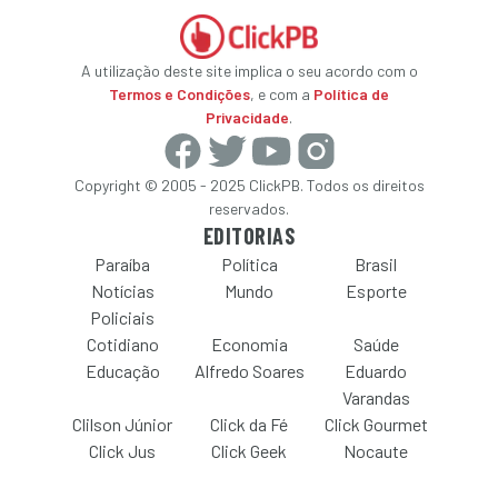
A utilização deste site implica o seu acordo com o
Termos e Condições
, e com a
Política de
Privacidade
.
Copyright © 2005 - 2025 ClickPB. Todos os direitos
reservados.
EDITORIAS
Paraíba
Política
Brasil
Notícias
Mundo
Esporte
Policiais
Cotidiano
Economia
Saúde
Educação
Alfredo Soares
Eduardo
Varandas
Clilson Júnior
Click da Fé
Click Gourmet
Click Jus
Click Geek
Nocaute