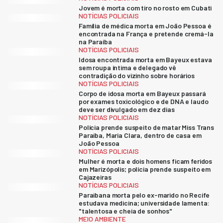
Jovem é morta com tiro no rosto em Cubati
NOTÍCIAS POLICIAIS
Família de médica morta em João Pessoa é
encontrada na França e pretende cremá-la
na Paraíba
NOTÍCIAS POLICIAIS
Idosa encontrada morta em Bayeux estava
sem roupa íntima e delegado vê
contradição do vizinho sobre horários
NOTÍCIAS POLICIAIS
Corpo de idosa morta em Bayeux passará
por exames toxicológico e de DNA e laudo
deve ser divulgado em dez dias
NOTÍCIAS POLICIAIS
Polícia prende suspeito de matar Miss Trans
Paraíba, Maria Clara, dentro de casa em
João Pessoa
NOTÍCIAS POLICIAIS
Mulher é morta e dois homens ficam feridos
em Marizópolis; polícia prende suspeito em
Cajazeiras
NOTÍCIAS POLICIAIS
Paraibana morta pelo ex-marido no Recife
estudava medicina; universidade lamenta:
"talentosa e cheia de sonhos"
MEIO AMBIENTE