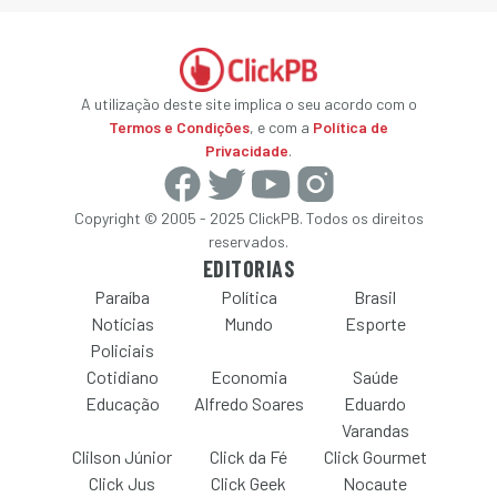
A utilização deste site implica o seu acordo com o
Termos e Condições
, e com a
Política de
Privacidade
.
Copyright © 2005 - 2025 ClickPB. Todos os direitos
reservados.
EDITORIAS
Paraíba
Política
Brasil
Notícias
Mundo
Esporte
Policiais
Cotidiano
Economia
Saúde
Educação
Alfredo Soares
Eduardo
Varandas
Clilson Júnior
Click da Fé
Click Gourmet
Click Jus
Click Geek
Nocaute