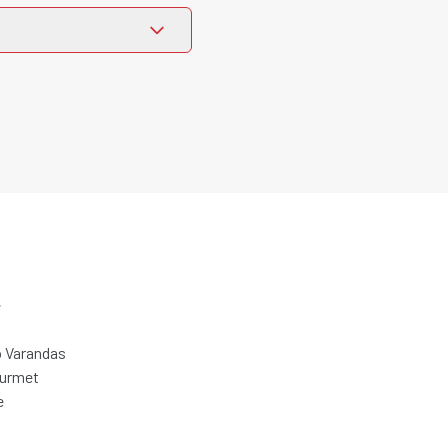
e
 Varandas
ourmet
e