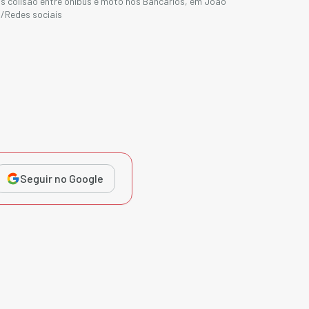
s colisão entre ônibus e moto nos Bancários, em João
/Redes sociais
Seguir no Google