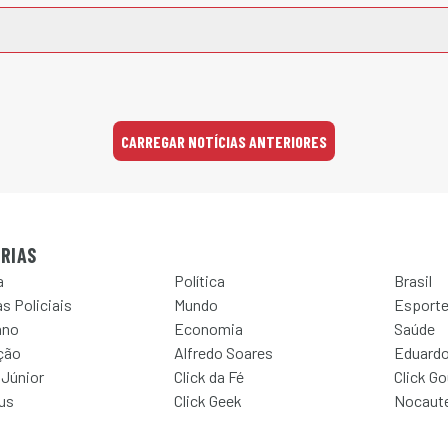
CARREGAR NOTÍCIAS ANTERIORES
RIAS
a
Política
Brasil
s Policiais
Mundo
Esport
ano
Economia
Saúde
ção
Alfredo Soares
Eduardo
 Júnior
Click da Fé
Click G
Jus
Click Geek
Nocaut