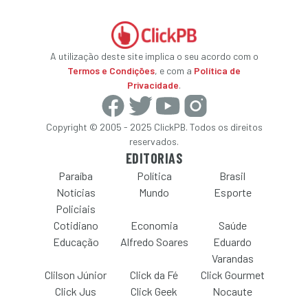
A utilização deste site implica o seu acordo com o
Termos e Condições
, e com a
Política de
Privacidade
.
Copyright © 2005 - 2025 ClickPB. Todos os direitos
reservados.
EDITORIAS
Paraíba
Política
Brasil
Notícias
Mundo
Esporte
Policiais
Cotidiano
Economia
Saúde
Educação
Alfredo Soares
Eduardo
Varandas
Clilson Júnior
Click da Fé
Click Gourmet
Click Jus
Click Geek
Nocaute