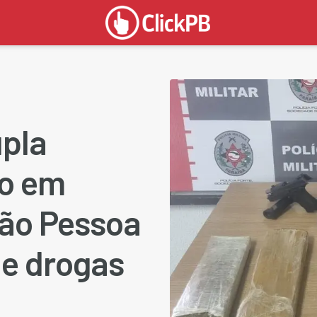
upla
co em
oão Pessoa
 e drogas