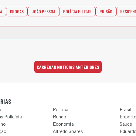
A
DROGAS
JOÃO PESSOA
POLÍCIA MILITAR
PRISÃO
RESIDEN
CARREGAR NOTÍCIAS ANTERIORES
RIAS
a
Política
Brasil
s Policiais
Mundo
Esport
ano
Economia
Saúde
ção
Alfredo Soares
Eduardo